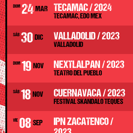
24
TECAMAC / 2024
DOM
MAR
TECAMAC, EDO MEX
30
VALLADOLID / 2023
SÁB
DIC
VALLADOLID
19
NEXTLALPAN / 2023
DOM
NOV
TEATRO DEL PUEBLO
18
CUERNAVACA / 2023
SÁB
NOV
FESTIVAL SKANDALO TEQUES
08
IPN ZACATENCO /
VIE
SEP