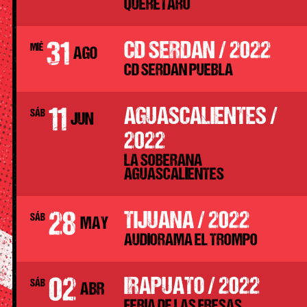
QUERETARO
31
CD SERDAN / 2022
MIÉ
AGO
CD SERDAN PUEBLA
11
AGUASCALIENTES /
SÁB
JUN
2022
LA SOBERANA
AGUASCALIENTES
28
TIJUANA / 2022
SÁB
MAY
AUDIORAMA EL TROMPO
02
IRAPUATO / 2022
SÁB
ABR
FERIA DE LAS FRESAS