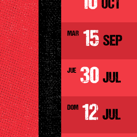
10
OCT
15
MAR
SEP
30
JUE
JUL
12
DOM
JUL