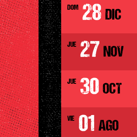
28
DOM
DIC
27
JUE
NOV
30
JUE
OCT
01
VIE
AGO