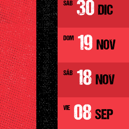
30
SÁB
DIC
19
DOM
NOV
18
SÁB
NOV
08
VIE
SEP