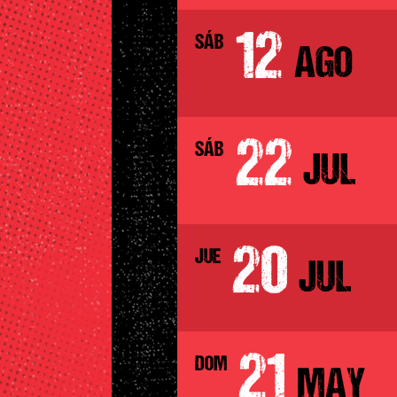
12
SÁB
AGO
22
SÁB
JUL
20
JUE
JUL
21
DOM
MAY