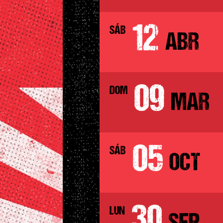
12
SÁB
ABR
09
DOM
MAR
05
SÁB
OCT
30
LUN