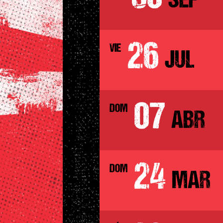
SEP
26
VIE
JUL
07
DOM
ABR
24
DOM
MAR