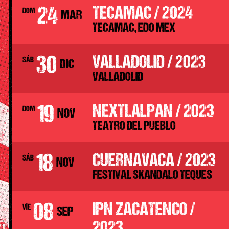
24
TECAMAC / 2024
DOM
MAR
TECAMAC, EDO MEX
30
VALLADOLID / 2023
SÁB
DIC
VALLADOLID
19
NEXTLALPAN / 2023
DOM
NOV
TEATRO DEL PUEBLO
18
CUERNAVACA / 2023
SÁB
NOV
FESTIVAL SKANDALO TEQUES
08
IPN ZACATENCO /
VIE
SEP