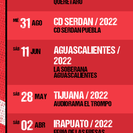
QUERETARO
31
CD SERDAN / 2022
MIÉ
AGO
CD SERDAN PUEBLA
11
AGUASCALIENTES /
SÁB
JUN
2022
LA SOBERANA
AGUASCALIENTES
28
TIJUANA / 2022
SÁB
MAY
AUDIORAMA EL TROMPO
02
IRAPUATO / 2022
SÁB
ABR
FERIA DE LAS FRESAS