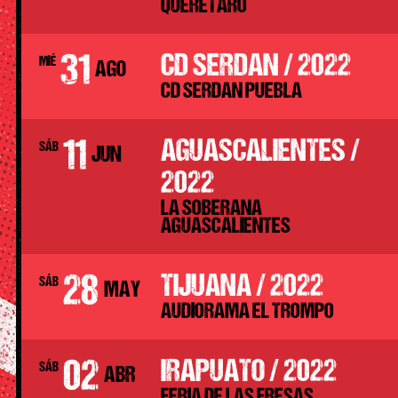
QUERETARO
31
CD SERDAN / 2022
MIÉ
AGO
CD SERDAN PUEBLA
11
AGUASCALIENTES /
SÁB
JUN
2022
LA SOBERANA
AGUASCALIENTES
28
TIJUANA / 2022
SÁB
MAY
AUDIORAMA EL TROMPO
02
IRAPUATO / 2022
SÁB
ABR
FERIA DE LAS FRESAS