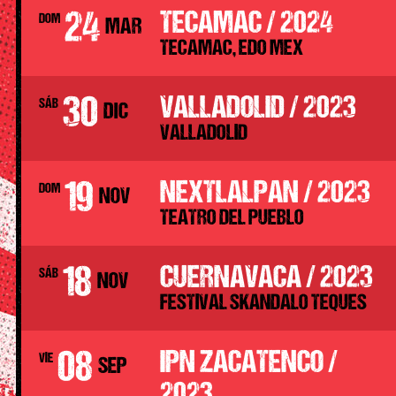
24
TECAMAC / 2024
DOM
MAR
TECAMAC, EDO MEX
30
VALLADOLID / 2023
SÁB
DIC
VALLADOLID
19
NEXTLALPAN / 2023
DOM
NOV
TEATRO DEL PUEBLO
18
CUERNAVACA / 2023
SÁB
NOV
FESTIVAL SKANDALO TEQUES
08
IPN ZACATENCO /
VIE
SEP